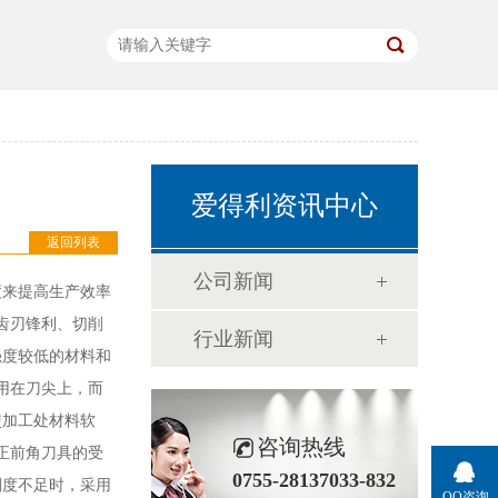
爱得利资讯中心
返回列表
公司新闻
度来提高生产效率
齿刃锋利、切削
行业新闻
强度较低的材料和
用在刀尖上，而
使加工处材料软
咨询热线
正前角刀具的受
0755-28137033-832
刚度不足时，采用
QQ咨询