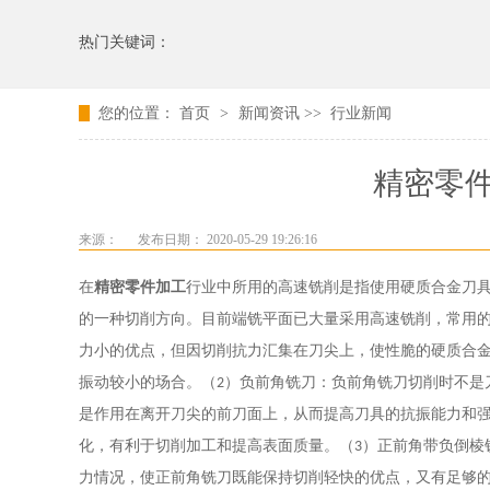
热门关键词：
您的位置：
首页
>
新闻资讯
>>
行业新闻
精密零
来源：
发布日期： 2020-05-29 19:26:16
在
精密零件加工
行业中所用的高速铣削是指使用硬质合金刀
的一种切削方向。目前端铣平面已大量采用高速铣削，常用
力小的优点，但因切削抗力汇集在刀尖上，使性脆的硬质合
振动较小的场合。（
）负前角铣刀：负前角铣刀切削时不是
2
是作用在离开刀尖的前刀面上，从而提高刀具的抗振能力和
化，有利于切削加工和提高表面质量。（
）正前角带负倒棱
3
力情况，使正前角铣刀既能保持切削轻快的优点，又有足够