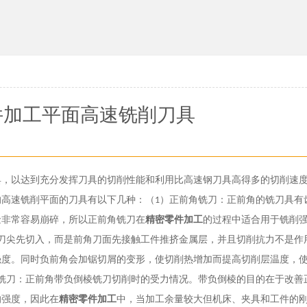
件加工平面高速铣削刀具
具，以达到充分发挥刀具的切削性能和利用比高速钢刀具高得多的切削速
的高速铣削平面的刀具有以下几种：（
）正前角铣刀：正前角的铣刀具有
1
金非常容易崩碎，所以正前角铣刀在
精密零件加工
的过程中适合用于铣削
刀尖先切入，而是前角刀面先接触工件推挤金属层，并且切削抗力不是作
强度。同时负前角会加锯切屑的变形，使切削热增加而提高切削层温度，
铣刀：正前角带负倒棱铣刀切削时的受力情况。带负倒棱的目的在于改善
的强度，因此在
精密零件加工
中，当加工余量较大但机床、夹具和工件的